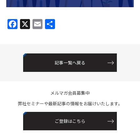
F
X
E
共
a
m
有
c
ai
e
l
b
記事一覧へ戻る
o
o
k
メルマガ会員募集中
弊社セミナーや最新記事の情報をお届けいたします。
ご登録はこちら