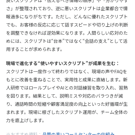
良いスクリプトは「伝えるべき情報の順序」や「分かりやす
さ」が整理されており、逆に悪いスクリプトは企業都合で情
報過多になりがちです。ただし、どんなに優れたスクリプト
でも、お客様の反応に応じて話すスピードや切り上げの判断
を調整できなければ逆効果になります。人間らしい応対のた
めには、スクリプトは“台本”ではなく“会話の支え”として活
用することが求められます。
現場で進化する“使いやすいスクリプト”が成果を生む：
スクリプトは一度作って終わりではなく、現場の声やFAQを
もとに改善を重ねることで、実用性と成果に直結します。新
人研修ではロールプレイやAIとの対話練習を取り入れ、習熟
を図ります。結果として、説明ミスや対応のバラつきが減
り、通話時間の短縮や顧客満足度の向上といった好循環が生
まれます。現場に根ざしたスクリプト運用が、チーム全体の
力を底上げします。
※おすすめ資料：
品質の高いコールセンターの仕組み