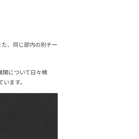
また、同じ部内の別チー
展開について日々検
ています。