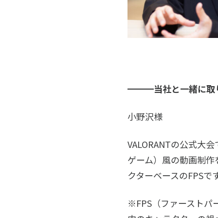
━━━当社と一緒に取
小野沢様
VALORANTの公式
ゲーム）風の動画制作を
クターベースのFPSで
※FPS（ファースト