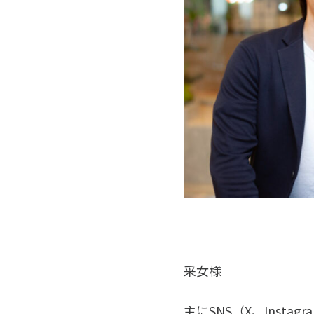
采女様
主にSNS（X、Inst