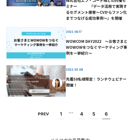
株式会社エフ・コード様との共催セ
ミナー 『データ活用で実現す
るセグメント接客～CVからファン化
までつなげる成功事例～』を開催
2022.06.17
WOWCOM DAY2022 ～お客さまと
WOWOWをつなぐマーケティング事
例を一挙紹介～
2022.03.09
先着50名様限定：ランチウェビナー
開催！
…
PREV
1
4
5
6
メルマガ会員募集中