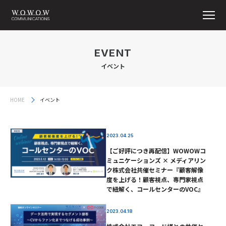
EVENT
イベント
HOME
イベント
2023.04.25
【ご好評につき再配信】WOWOWコ
ミュニケーションズ × メディアリン
ク株式会社共催セミナー『顧客解像
度を上げる！顧客視点、専門家視点
で紐解く、コールセンターのVOC』
2023.04.18