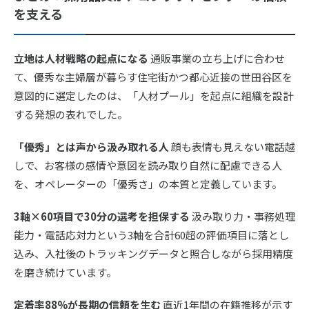
を支える
立地は人材戦略の起点になる
通販事業の立ち上げに合わせ
て、優秀な主婦層が暮らす住宅街かつ都心近接の世田谷区を
意図的に選定したのは、「人材プール」を起点に組織を設計
する発想の表れでした。
「優秀」とは声から汲み取れる人
顔も表情も見えない電話越
しで、お客様の感情や意図を読み取り自然に配慮できる人
を、オペレーターの「優秀さ」の本質と定義しています。
3軸×60項目で30分の選考を担保する
汲み取り力・事務処理
能力・電話応対力という3軸を合計60超の評価項目に落とし
込み、入社後のトラッキングデータと照合しながら採用精度
を磨き続けています。
定着率88%が長期の信頼を生む
直近1年間の在籍推移が示す