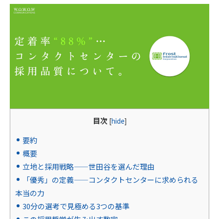
目次
[
hide
]
要約
概要
立地と採用戦略——世田谷を選んだ理由
「優秀」の定義——コンタクトセンターに求められる
本当の力
30分の選考で見極める3つの基準