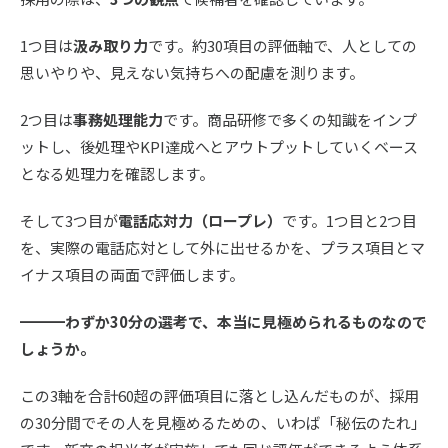
1つ目は
汲み取り力
です。約30項目の評価軸で、人としての
思いやりや、見えない気持ちへの配慮を測ります。
2つ目は
事務処理能力
です。商品研修で多くの知識をインプ
ットし、後処理やKPI達成へとアウトプットしていくベース
となる処理力を確認します。
そして3つ目が
電話応対力（ロープレ）
です。1つ目と2つ目
を、実際の電話応対として外に出せるかを、プラス項目とマ
イナス項目の両面で評価します。
━━━わずか30分の選考で、本当に見極められるものなので
しょうか。
この3軸を合計60超の評価項目に落とし込んだものが、採用
の30分間でその人を見極めるための、いわば「秘伝のたれ」