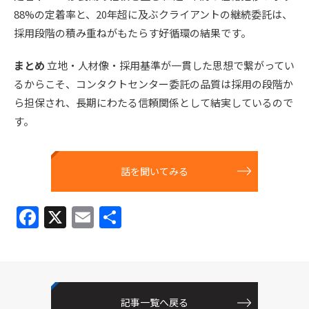
88%の定着率と、20年超に及ぶクライアントの継続委託は、
採用段階の積み重ねがもたらす好循環の結果です。
まとめ
立地・人材像・採用基準が一貫した思想で繋がってい
るからこそ、コンタクトセンター委託の品質は採用の段階か
ら担保され、長期にわたる信頼関係として結実しているので
す。
話を聞いてみる
F
X
E
共
a
m
有
c
ai
e
l
b
記事一覧へ戻る