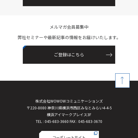
o
o
k
メルマガ会員募集中
弊社セミナーや最新記事の情報をお届けいたします。
ご登録はこちら
株式会社WOWOWコミュニケーションズ
〒220-8080 神奈川県横浜市西区みなとみらい4-4-5
横浜アイマークプレイス3F
TEL : 045-683-3660 FAX : 045-683-3670
コーポレートサイト